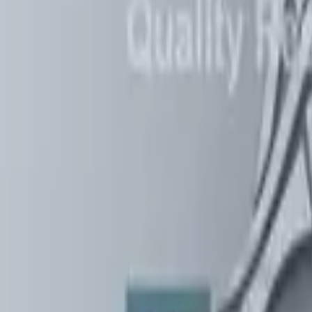
0441 30446574
Kostenlose Beratung
Startseite
/
Schwarze Liste
/
Livecoin
Livecoin Exchange (livecoin.exchange): B
Veröffentlicht:
21. April 2026
·
Von
Anton Haverkamp
·
4
Min. Lesezei
Teilen: