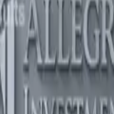
etrugsmasche im Fokus
t
·