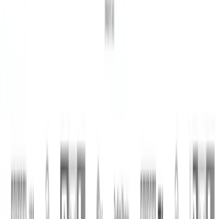
0441 30446574