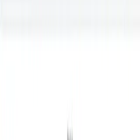
Kostenlos · unverbindlich · über 500 Fälle bearbeitet
Kontakt
Anfrage stellen
Schildern Sie kurz, was passiert ist. Sie bekommen eine
Rückmeldung mit erster Einschätzung und Empfehlung, wie es
weitergeht.