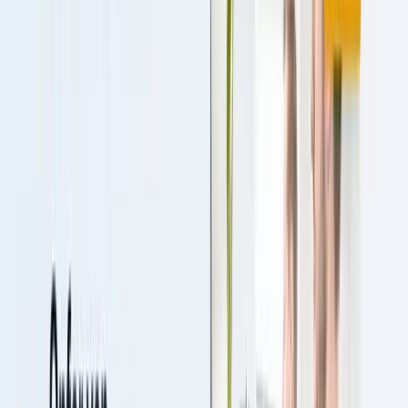
BetrugsCheck24 (betrugscheck24.de) präsentiert sich als Retter für
betroffene Anleger, ist jedoch ein raffinierter Betrugsmechanismus,
der Opfer mit falschen Versprechen lockt und ihr Geld abschöpft.