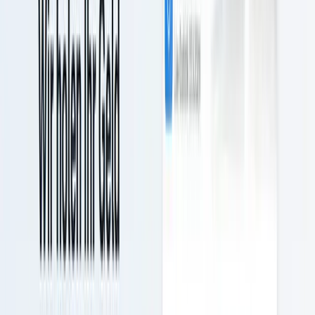
Eine technische Auffälligkeit verstärkt den Verdacht. Der Hosting-
Anbieter ist in den USA registriert, der behauptete Sitz liegt dagegen
in Deutschland. Eine derart aufgespaltene Topologie ist nahezu nie
zufällig, sie ist Teil eines Verschleierungsmusters, das in der Branche
der unregulierten Online-Broker Standard ist.
Adresse
Deutschland
Server-Standort
unbekannt
Hosting-Land
USA
Wie der Betrug bei betrugscheck24.de
abläuft
Schritt 1: Der erste Kontakt und das lockende
Angebot
Viele Opfer werden durch gezielte Online-Werbung auf
betrugscheck24.de aufmerksam. Die Plattform nutzt soziale Medien
wie Instagram, Facebook und TikTok, um angeblich erfolgreiche