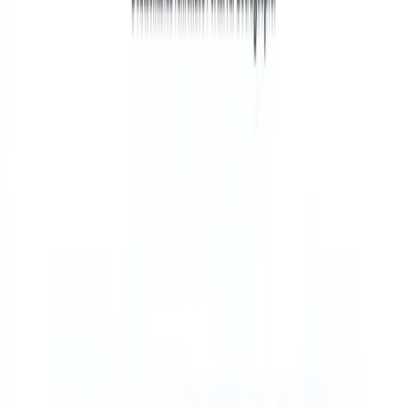
Kostenloser Leitfaden: Was tun bei Brokerbetrug?
13 Seiten mit Sofortmaßnahmen und Handlungsempfehlungen per
E-Mail erhalten.
Leitfaden erhalten
Ich habe die
Datenschutzerklärung
gelesen und bin mit der
Verarbeitung meiner Daten einverstanden.
Wir helfen Opfern von Anlagebetrug und Krypto-Betrug.
Ehemaliger Finanzermittler der Polizei unterstützt Sie mit
professionellen Ermittlungen.
Kontakt