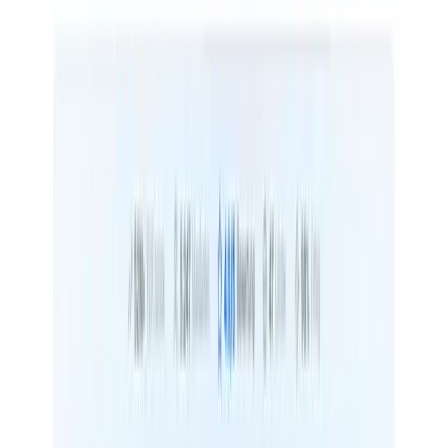
0441 30446574