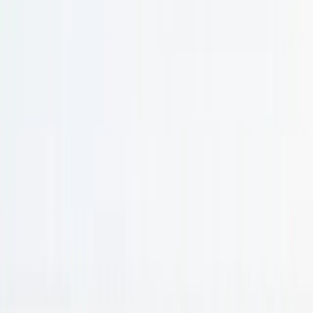
Fall kostenlos prüfen