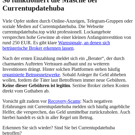
So funktioniert die Masche bei
Currentupdatehuba
Viele Opfer stoßen durch Online-Anzeigen, Telegram-Gruppen oder
soziale Medien auf
Currentupdatehuba
. Die Webseite
currentupdatehuba.top
wirkt professionell. Lockangebote
versprechen hohe Gewinne ab einer kleinen Anfangsinvestition von
rund 250 EUR. Es gibt klare
Warnsignale, an denen sich
betrügerische Broker erkennen lassen
.
Nach der ersten Einzahlung meldet sich ein „Berater“, der durch
charmantes Auftreten Vertrauen aufbaut und zu weiteren
Investitionen drängt. Hinter solchen Plattformen stehen häufig
organisierte Betrugsnetzwerke
. Sobald Anleger ihr Geld abheben
wollen, fordern die Täter laut Betroffenen immer neue Gebühren.
Keine dieser Gebühren ist legitim
. Seriöse Broker ziehen Kosten
direkt vom Guthaben ab.
Vorsicht gilt zudem vor
Recovery-Scams
: Nach negativen
Erfahrungen mit
Currentupdatehuba
melden sich häufig angebliche
Helfer, die versprechen, das Geld unmittelbar zurückzuholen. Auch
hierbei handelt es sich in aller Regel um Betrug.
Erkennen Sie sich wieder? Sind Sie bei
Currentupdatehuba
betroffen?