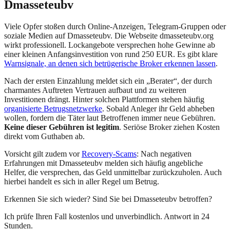
Dmasseteubv
Viele Opfer stoßen durch Online-Anzeigen, Telegram-Gruppen oder
soziale Medien auf
Dmasseteubv
. Die Webseite
dmasseteubv.org
wirkt professionell. Lockangebote versprechen hohe Gewinne ab
einer kleinen Anfangsinvestition von rund 250 EUR. Es gibt klare
Warnsignale, an denen sich betrügerische Broker erkennen lassen
.
Nach der ersten Einzahlung meldet sich ein „Berater“, der durch
charmantes Auftreten Vertrauen aufbaut und zu weiteren
Investitionen drängt. Hinter solchen Plattformen stehen häufig
organisierte Betrugsnetzwerke
. Sobald Anleger ihr Geld abheben
wollen, fordern die Täter laut Betroffenen immer neue Gebühren.
Keine dieser Gebühren ist legitim
. Seriöse Broker ziehen Kosten
direkt vom Guthaben ab.
Vorsicht gilt zudem vor
Recovery-Scams
: Nach negativen
Erfahrungen mit
Dmasseteubv
melden sich häufig angebliche
Helfer, die versprechen, das Geld unmittelbar zurückzuholen. Auch
hierbei handelt es sich in aller Regel um Betrug.
Erkennen Sie sich wieder? Sind Sie bei
Dmasseteubv
betroffen?
Ich prüfe Ihren Fall kostenlos und unverbindlich. Antwort in 24
Stunden.