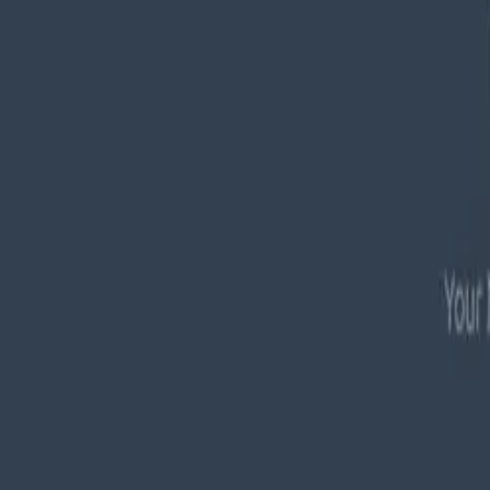
0441 30446574
Kostenlose Beratung
Startseite
/
Schwarze Liste
/
Equitefarms
Warnung vor Equitefarms (equitefarms.io
Veröffentlicht:
29. Juni 2026
·
Von
Anton Haverkamp
·
5
Min. Lesezeit
·
Teilen: