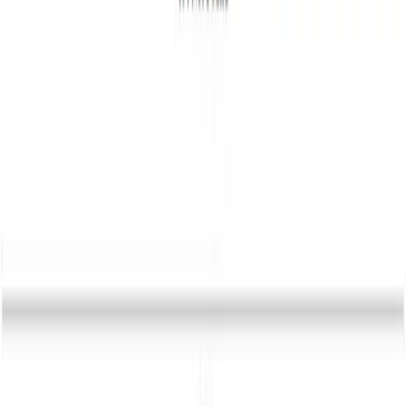
0441 30446574
Kostenlose Beratung
Startseite
/
Schwarze Liste
/
Fintrendtrackerq
Fintrendtrackerq.info (fintrendtrackerq):
Betrug oder Schwindel?
Veröffentlicht:
29. Juni 2026
·
Von
Anton Haverkamp
·
4
Min.