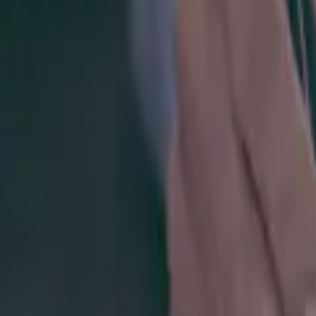
0441 30446574
Kostenlose Beratung
Startseite
/
Schwarze Liste
/
Kreditprofinanz
KreditProFinanz (kreditprofinanz.de) im
Veröffentlicht:
7. Juli 2026
·
Von
Anton Haverkamp
·
4
Min. Lesezeit
·
Teilen: