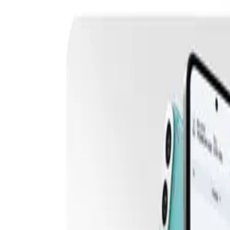
0441 30446574
Kostenlose Beratung
Startseite
/
Schwarze Liste
/
Nordvet
Nordvet (nordvet.org): seriös?: Faktenche
Veröffentlicht:
29. Juni 2026
·
Von
Anton Haverkamp
·
4
Min. Lesezeit
·
Teilen: