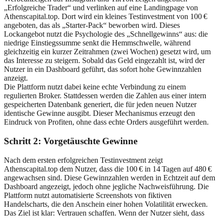
„Erfolgreiche Trader“ und verlinken auf eine Landingpage von
Athenscapital.top. Dort wird ein kleines Testinvestment von 100 €
angeboten, das als „Starter-Pack“ beworben wird. Dieses
Lockangebot nutzt die Psychologie des „Schnellgewinns“ aus: die
niedrige Einstiegssumme senkt die Hemmschwelle, während
gleichzeitig ein kurzer Zeitrahmen (zwei Wochen) gesetzt wird, um
das Interesse zu steigern. Sobald das Geld eingezahlt ist, wird der
Nutzer in ein Dashboard geführt, das sofort hohe Gewinnzahlen
anzeigt.
Die Plattform nutzt dabei keine echte Verbindung zu einem
regulierten Broker. Stattdessen werden die Zahlen aus einer intern
gespeicherten Datenbank generiert, die für jeden neuen Nutzer
identische Gewinne ausgibt. Dieser Mechanismus erzeugt den
Eindruck von Profiten, ohne dass echte Orders ausgeführt werden.
Schritt 2: Vorgetäuschte Gewinne
Nach dem ersten erfolgreichen Testinvestment zeigt
Athenscapital.top dem Nutzer, dass die 100 € in 14 Tagen auf 480 €
angewachsen sind. Diese Gewinnzahlen werden in Echtzeit auf dem
Dashboard angezeigt, jedoch ohne jegliche Nachweisführung. Die
Plattform nutzt automatisierte Screenshots von fiktiven
Handelscharts, die den Anschein einer hohen Volatilität erwecken.
Das Ziel ist klar: Vertrauen schaffen. Wenn der Nutzer sieht, dass