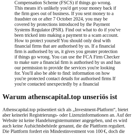
Compensation Scheme (FSCS) if things go wrong.
This means it's unlikely you'd get your money back if
the firm goes out of business. If you sent money to a
fraudster on or after 7 October 2024, you may be
covered by protections introduced by the Payment
Systems Regulator (PSR). Find out what to do if you've
been tricked into making a payment to a scam account.
How to protect yourself You should only deal with
financial firms that are authorised by us. If a financial
firm is authorised by us, it gives you greater protection
if things go wrong. You can use the FCA Firm Checker
to make sure a financial firm is authorised by us and has
our permission to provide the services you're looking
for. You'll also be able to find: information on how
you're protected contact details for authorised firms If
you're contacted unexpectedly by a financial
Warum athenscapital.top unseriös ist
Athenscapital.top präsentiert sich als „Investment-Platform“, bietet
aber keinerlei Registrierungs- oder Lizenzinformationen an. Auf der
Website ist keine Handelsregisternummer angegeben, und es wird
auch keine Aufsichtsbehörde genannt, die die Plattform reguliert.
Die Plattform fordert ein Mindestinvestment von 100 €, doch die