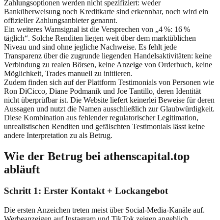
Zahlungsoptionen werden nicht spezifiziert: weder
Banküberweisung noch Kreditkarte sind erkennbar, noch wird ein
offizieller Zahlungsanbieter genannt.
Ein weiteres Warnsignal ist die Versprechen von „4 %: 16 %
täglich“. Solche Renditen liegen weit über dem marktüblichen
Niveau und sind ohne jegliche Nachweise. Es fehlt jede
Transparenz über die zugrunde liegenden Handelsaktivitäten: keine
Verbindung zu realen Börsen, keine Anzeige von Orderbuch, keine
Möglichkeit, Trades manuell zu initiieren.
Zudem finden sich auf der Plattform Testimonials von Personen wie
Ron DiCicco, Diane Podmanik und Joe Tantillo, deren Identität
nicht überprüfbar ist. Die Website liefert keinerlei Beweise für deren
Aussagen und nutzt die Namen ausschließlich zur Glaubwürdigkeit.
Diese Kombination aus fehlender regulatorischer Legitimation,
unrealistischen Renditen und gefälschten Testimonials lässt keine
andere Interpretation zu als Betrug.
Wie der Betrug bei athenscapital.top
abläuft
Schritt 1: Erster Kontakt + Lockangebot
Die ersten Anzeichen treten meist über Social-Media-Kanäle auf.
Werbeanzeigen auf Instagram und TikTok zeigen angeblich