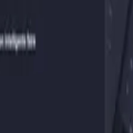
Ist dieser Anbieter seriös?
t
·