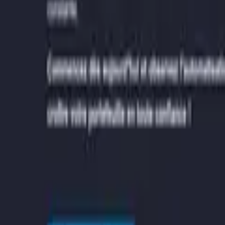
0441 30446574
Kostenlose Beratung
Startseite
/
Schwarze Liste
/
Gaingeneratorpro
Gain Generator Pro (gaingeneratorpro.fr): 
Veröffentlicht:
17. März 2026
·
Von
Anton Haverkamp
·
6
Min. Lesezei
Teilen: