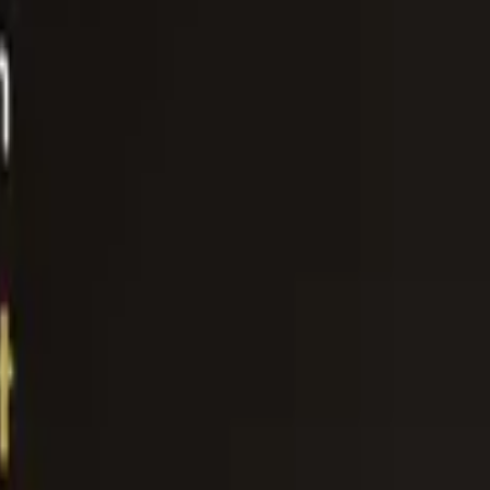
 Erfahrungen zur Auszahlung
t
·