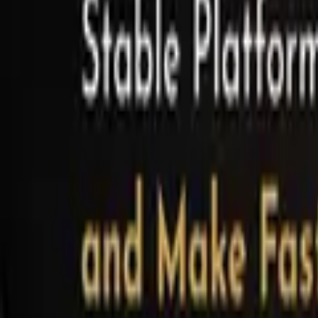
0441 30446574
Kostenlose Beratung
Startseite
/
Schwarze Liste
/
Lumetixcomp
Warnung vor Lumetix (lumetixcomp.org):
Veröffentlicht:
26. April 2026
·
Von
Anton Haverkamp
·
4
Min. Lesezei
Teilen: