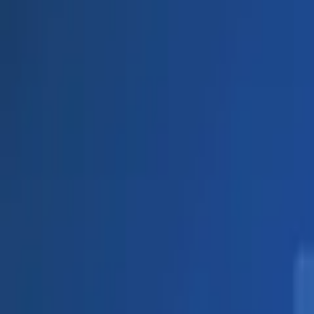
0441 30446574
Kostenlose Beratung
Startseite
/
Schwarze Liste
/
Lunara Actonel
lunara-actonel.de: So gehen Betrüger vor
Veröffentlicht:
25. März 2026
·
Von
Anton Haverkamp
·
4
Min. Lesezei
Teilen: