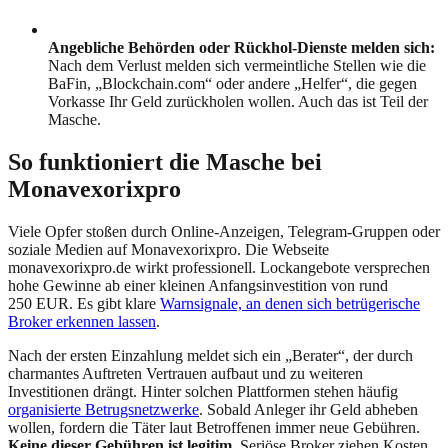
Angebliche Behörden oder Rückhol-Dienste melden sich
:
Nach dem Verlust melden sich vermeintliche Stellen wie die
BaFin, „Blockchain.com“ oder andere „Helfer“, die gegen
Vorkasse Ihr Geld zurückholen wollen. Auch das ist Teil der
Masche.
So funktioniert die Masche bei
Monavexorixpro
Viele Opfer stoßen durch Online-Anzeigen, Telegram-Gruppen oder
soziale Medien auf
Monavexorixpro
. Die Webseite
monavexorixpro.de
wirkt professionell. Lockangebote versprechen
hohe Gewinne ab einer kleinen Anfangsinvestition von rund
250 EUR. Es gibt klare
Warnsignale, an denen sich betrügerische
Broker erkennen lassen
.
Nach der ersten Einzahlung meldet sich ein „Berater“, der durch
charmantes Auftreten Vertrauen aufbaut und zu weiteren
Investitionen drängt. Hinter solchen Plattformen stehen häufig
organisierte Betrugsnetzwerke
. Sobald Anleger ihr Geld abheben
wollen, fordern die Täter laut Betroffenen immer neue Gebühren.
Keine dieser Gebühren ist legitim
. Seriöse Broker ziehen Kosten