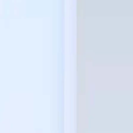
0441 30446574
Kostenlose Beratung
Startseite
/
Schwarze Liste
/
Prometheus Alliance
PROMETHEUS INVESTMENT ALLIANCE (p
Veröffentlicht:
16. März 2026
·
Von
Anton Haverkamp
·
6
Min. Lesezei
Teilen: