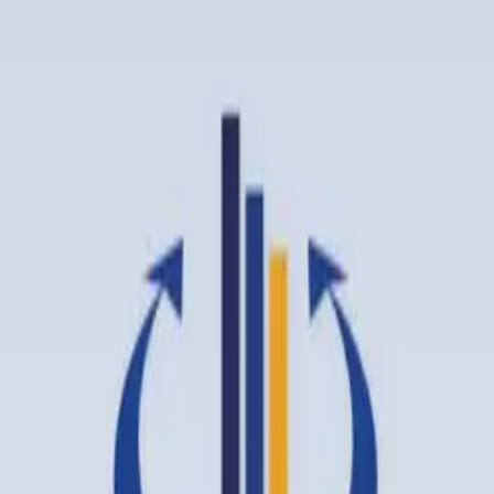
rometheus-alliance.de)
t
·