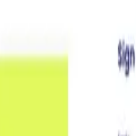
rluste
t
·