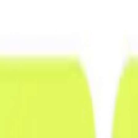
0441 30446574
Kostenlose Beratung
Startseite
/
Schwarze Liste
/
Tyrioncapital
tyrioncapital.live: Betroffene berichten Ve
Veröffentlicht:
26. April 2026
·
Von
Anton Haverkamp
·
4
Min. Lesezei
Teilen: