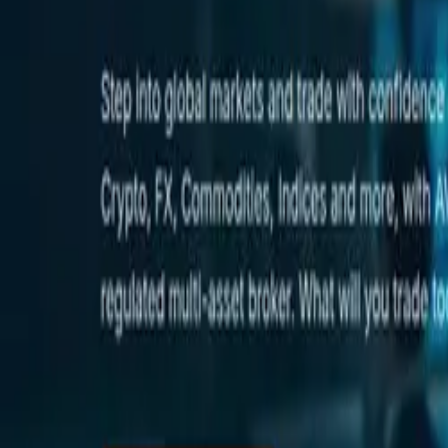
0441 30446574
Kostenlose Beratung
Startseite
/
Schwarze Liste
/
Avaplustrade
Ava Plus Trade Ltd (avaplustrade.co.uk) 
Veröffentlicht:
5. Mai 2026
·
Von
Anton Haverkamp
·
4
Min. Lesezeit
·
Teilen: