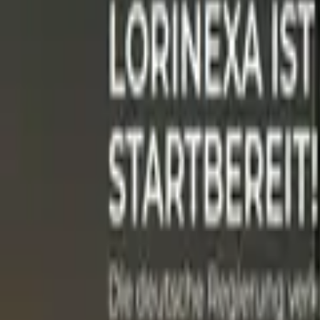
0441 30446574
Kostenlose Beratung
Startseite
/
Schwarze Liste
/
Meravexo
meravexo.org: Betroffene berichten Verlus
Veröffentlicht:
17. März 2026
·
Von
Anton Haverkamp
·
4
Min. Lesezei
Teilen: