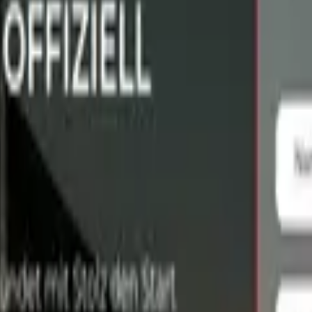
te
t
·