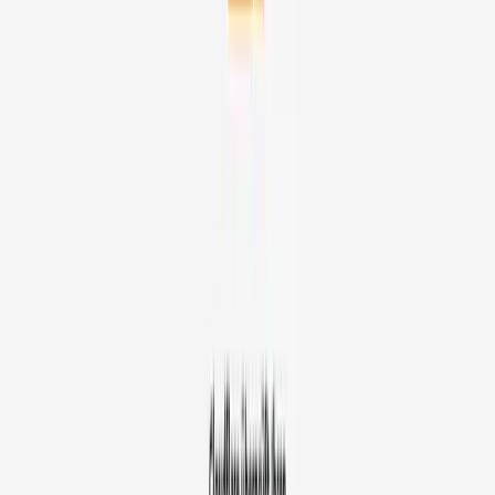
Kontoauszüge. Diese Unterlagen können später bei
Ermittlungen oder Strafanzeigen verwendet werden.
Kontaktieren Sie Ihre Bank oder Ihren Krypto-
Börsenanbieter
: Informieren Sie diese über mögliche
betrügerische Aktivitäten. Bitten Sie um eine sofortige
Sperrung der betreffenden Konten und fordern Sie
Rückverfolgung der Transaktionen an.
Erstatten Sie eine Strafanzeige
: Gehen Sie zur
nächstgelegenen Polizeidienststelle oder nutzen Sie das
Online-Formular für Finanzbetrug. Geben Sie dabei alle
gesicherten Beweise an. Ihre Anzeige unterstützt die
Ermittlungen gegen die Täter.
Ignorieren Sie Recovery-Scam-Versuche
: Wenn Sie von
„Anwälten“ oder „Behörden“ kontaktiert werden, die
vorgeben, Ihr Geld zurückzuholen, lehnen Sie diese Angebote
strikt ab. Seriöse Institutionen melden sich niemals
unaufgefordert per WhatsApp oder Telegram. Ein klarer
„Nein“ schützt Sie vor weiteren Betrugsversuchen.
Fazit