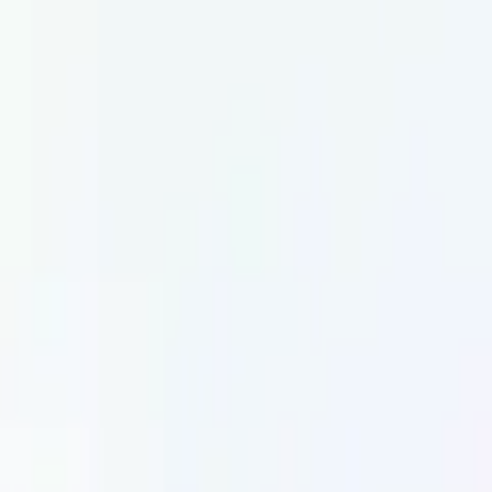
 den Kulissen eines Betrugsschemas
t
·