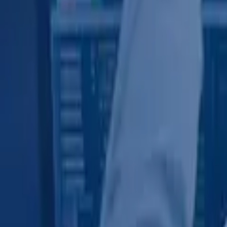
0441 30446574
Kostenlose Beratung
Startseite
/
Schwarze Liste
/
Equityplusfx
equityplusfx (equityplusfx.ltd) ist Betrugs
Veröffentlicht:
21. April 2026
·
Von
Anton Haverkamp
·
4
Min. Lesezei
Teilen: