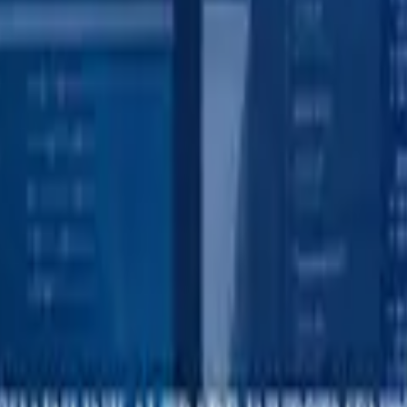
plattform oder seriös?
t
·