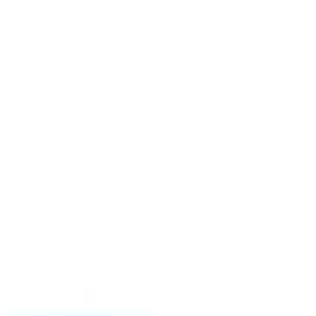
Blog
Schwarze Liste
Team